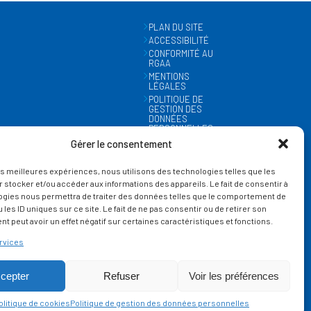
PLAN DU SITE
ACCESSIBILITÉ
CONFORMITÉ AU
RGAA
MENTIONS
LÉGALES
POLITIQUE DE
GESTION DES
DONNÉES
PERSONNELLES
MÉTÉO
Gérer le consentement
GESTION DES
COOKIES
les meilleures expériences, nous utilisons des technologies telles que les
 stocker et/ou accéder aux informations des appareils. Le fait de consentir à
ogies nous permettra de traiter des données telles que le comportement de
 les ID uniques sur ce site. Le fait de ne pas consentir ou de retirer son
 peut avoir un effet négatif sur certaines caractéristiques et fonctions.
rvices
cepter
Refuser
Voir les préférences
 s'appliquent.
olitique de cookies
Politique de gestion des données personnelles