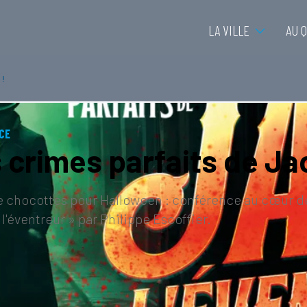
LA VILLE
AU 
 !
CE
 crimes parfaits de Jac
 chocottes pour Halloween : conférence au cœur de 
l'éventreur » par Philippe Escoffier.