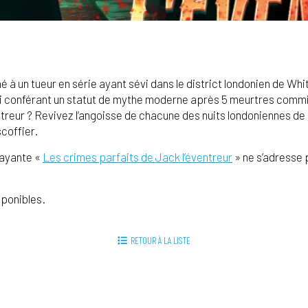
é à un tueur en série ayant sévi dans le district londonien de Whi
, lui conférant un statut de mythe moderne après 5 meurtres commi
ntreur ? Revivez l’angoisse de chacune des nuits londoniennes de 
scoffier.
rayante «
Les crimes parfaits de Jack l’éventreur
» ne s’adresse p
sponibles.
RETOUR À LA LISTE