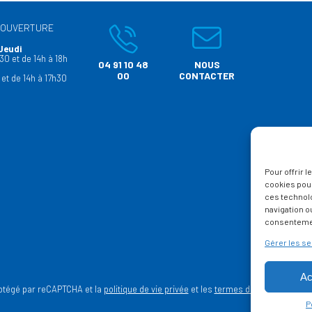
’OUVERTURE
Jeudi
30 et de 14h à 18h
04 91 10 48
NOUS
00
CONTACTER
 et de 14h à 17h30
Pour offrir 
cookies pour
ces technol
navigation ou
consentement
Gérer les se
Ac
rotégé par reCAPTCHA et la
politique de vie privée
et les
termes de service
Google
P