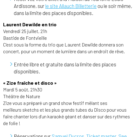
Ardissone, sur
le site Allauch Billetterie
ou le soir même,
dans la limite des places disponibles.
Laurent Dewilde en trio
Vendredi 25 juillet, 21h
Bastide de Fontvieille
C’est sous la forme du trio que Laurent Dewilde donnera son
concert, pour un moment de lumière dans un endroit de rêve.
Entrée libre et gratuite dans la limite des places
disponibles.
« Zize fraîche et disco »
Mardi 5 août, 21h30
Théâtre de Nature
Zize vous a préparé un grand show festif mêlant ses
meilleurs sketchs et les plus grands tubes du Disco pour vous
faire chanter lors d’un karaoké géant et danser sur des rythmes
de folie !
Réservations sur
Samuel Ducros
,
Ticket master
,
See