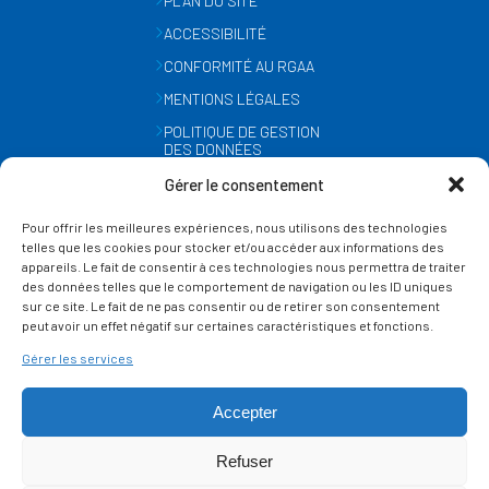
PLAN DU SITE
ACCESSIBILITÉ
CONFORMITÉ AU RGAA
MENTIONS LÉGALES
POLITIQUE DE GESTION
DES DONNÉES
PERSONNELLES
Gérer le consentement
MÉTÉO
Pour offrir les meilleures expériences, nous utilisons des technologies
GESTION DES COOKIES
telles que les cookies pour stocker et/ou accéder aux informations des
appareils. Le fait de consentir à ces technologies nous permettra de traiter
des données telles que le comportement de navigation ou les ID uniques
SUIVEZ-NOUS
sur ce site. Le fait de ne pas consentir ou de retirer son consentement
SUR LES RÉSEAUX
peut avoir un effet négatif sur certaines caractéristiques et fonctions.
Gérer les services
Accepter
Refuser