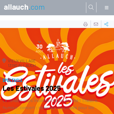
allauch
.com
Aller à:
27
JUIN
30
AOÛT
VIEUX VILLAGE
13190 ALLAUCH
SPECTACLE
Les Estivales 2025
Le rendez-vous incontournable de l'été ! Théâtre,
humour, concert : réservez vos places pour les