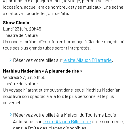
À partir de 19 h et jusqu’à minuit, le village, piétonnisé pour
l’occasion, accueillera de nombreux styles musicaux. Une scène
à ciel ouvert pour le 1er jour de l’été.
Show Cloclo
Lundi 23 juin, 20h45
Théâtre de Nature
Un concert brûlant d’émotion en hommage à Claude François où
tous ses plus grands tubes seront interprétés.
Réservez votre billet sur
le site Allauch Billetterie
.
Mathieu Madenian « A pleurer de rire »
Vendredi 27 juin, 21h30
Théâtre de Nature
Un voyage hilarant et émouvant dans lequel Mathieu Madenian
nous livre son spectacle à la fois le plus personnel et le plus
universel.
Réservez votre billet à la Maison du Tourisme Louis
Ardissone, sur
le site Allauch Billetterie
ou le soir même,
dans la limite des places disponibles.