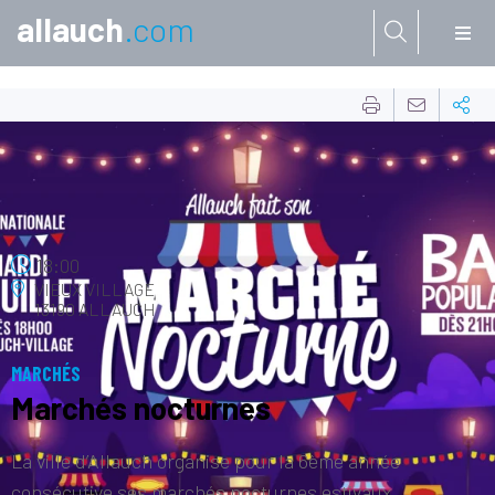
allauch
.com
Aller à:
14
JUIL.
18:00
VIEUX VILLAGE
13190 ALLAUCH
MARCHÉS
Marchés nocturnes
La ville d’Allauch organise pour la 6ème année
consécutive ses marchés nocturnes estivaux.