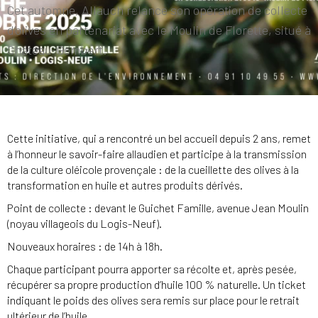
Cet automne, Allauch relance son opération de collecte
d’olives en partenariat avec le Moulin de Florette, situé à
Château-Gombert.
Cette initiative, qui a rencontré un bel accueil depuis 2 ans, remet
à l’honneur le savoir-faire allaudien et participe à la transmission
de la culture oléicole provençale : de la cueillette des olives à la
transformation en huile et autres produits dérivés.
Point de collecte : devant le Guichet Famille, avenue Jean Moulin
(noyau villageois du Logis-Neuf).
Nouveaux horaires : de 14h à 18h.
Chaque participant pourra apporter sa récolte et, après pesée,
récupérer sa propre production d’huile 100 % naturelle. Un ticket
indiquant le poids des olives sera remis sur place pour le retrait
ultérieur de l’huile.