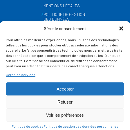
MENTIONS LÉGALES
POLITIQUE DE GESTION
DES DONNÉES
PERSONNELLES
Gérer le consentement
MÉTÉO
Pour offrir les meilleures expériences, nous utilisons des technologies
GESTION DES COOKIES
telles que les cookies pour stocker et/ou accéder aux informations des
appareils. Le fait de consentir à ces technologies nous permettra de traiter
des données telles que le comportement de navigation ou les ID uniques
SUIVEZ-NOUS
sur ce site. Le fait de ne pas consentir ou de retirer son consentement
SUR LES RÉSEAUX
peut avoir un effet négatif sur certaines caractéristiques et fonctions.
Gérer les services
Accepter
Refuser
Ce site est protégé par reCAPTCHA et la
politique de vie privée
et les
termes de
Voir les préférences
service
Google s'appliquent.
Politique de cookies
Politique de gestion des données personnelles