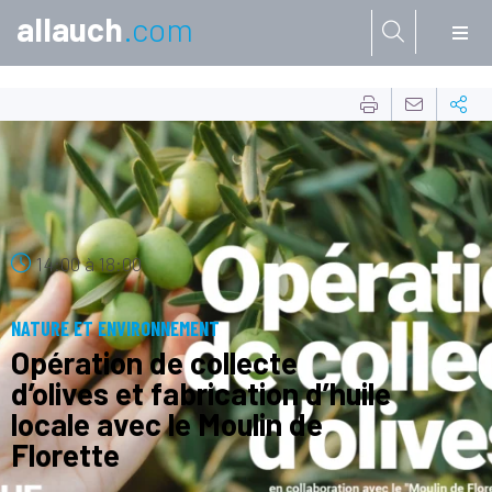
allauch
.com
Aller à:
26
OCT.
14:00
à
18:00
NATURE ET ENVIRONNEMENT
Opération de collecte
d’olives et fabrication d’huile
locale avec le Moulin de
Florette