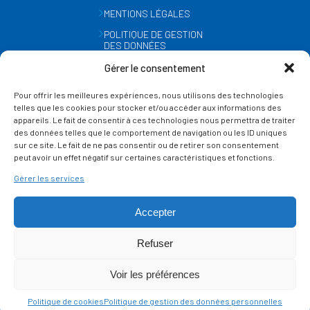
MENTIONS LÉGALES
POLITIQUE DE GESTION
DES DONNÉES
PERSONNELLES
Gérer le consentement
MÉTÉO
Pour offrir les meilleures expériences, nous utilisons des technologies
GESTION DES COOKIES
telles que les cookies pour stocker et/ou accéder aux informations des
appareils. Le fait de consentir à ces technologies nous permettra de traiter
des données telles que le comportement de navigation ou les ID uniques
SUIVEZ-NOUS
sur ce site. Le fait de ne pas consentir ou de retirer son consentement
SUR LES RÉSEAUX
peut avoir un effet négatif sur certaines caractéristiques et fonctions.
Gérer les services
Accepter
Refuser
Ce site est protégé par reCAPTCHA et la
politique de vie privée
et les
termes de
Voir les préférences
service
Google s'appliquent.
Politique de cookies
Politique de gestion des données personnelles