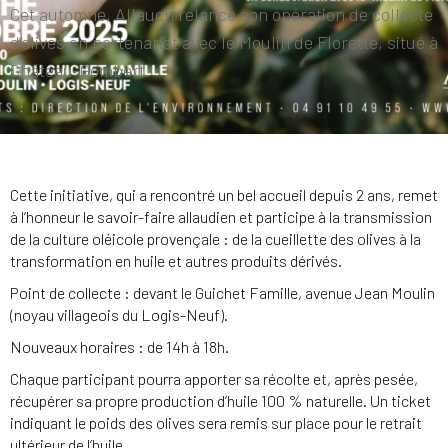
Cet automne, Allauch relance son opération de collecte
d’olives en partenariat avec le Moulin de Florette, situé à
Château-Gombert.
Cette initiative, qui a rencontré un bel accueil depuis 2 ans, remet
à l’honneur le savoir-faire allaudien et participe à la transmission
de la culture oléicole provençale : de la cueillette des olives à la
transformation en huile et autres produits dérivés.
Point de collecte : devant le Guichet Famille, avenue Jean Moulin
(noyau villageois du Logis-Neuf).
Nouveaux horaires : de 14h à 18h.
Chaque participant pourra apporter sa récolte et, après pesée,
récupérer sa propre production d’huile 100 % naturelle. Un ticket
indiquant le poids des olives sera remis sur place pour le retrait
ultérieur de l’huile.