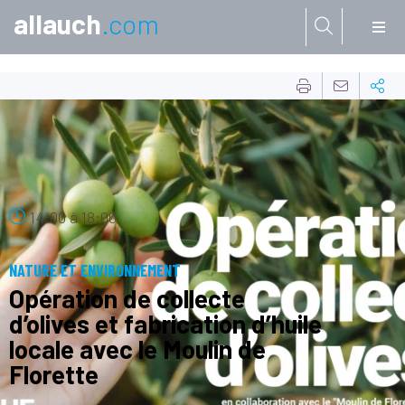
allauch
.com
Aller à:
19
OCT.
14:00
à
18:00
NATURE ET ENVIRONNEMENT
Opération de collecte
d’olives et fabrication d’huile
locale avec le Moulin de
Florette