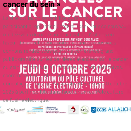
cancer du sein »
La ville d’Allauch se mobilise durant tout le mois en
participant à l’opération Octobre Rose. Pour ce nouveau
rendez-vous de notre programmation d’actions en
faveur de la recherche contre le cancer, nous vous
donnons rendez-vous pour une conférence grand
public gratuite sur les dernières avancées sur le cancer
du sein, animée par le Professeur Anthony Goncalves,
coordinateur et chef de service du département
d’oncologie à l’Institut Paoli-Calmettes le jeudi 9 octobre
2025 à partir de 19h, dans l’auditorium du Pôle culturel
de l’usine électrique.