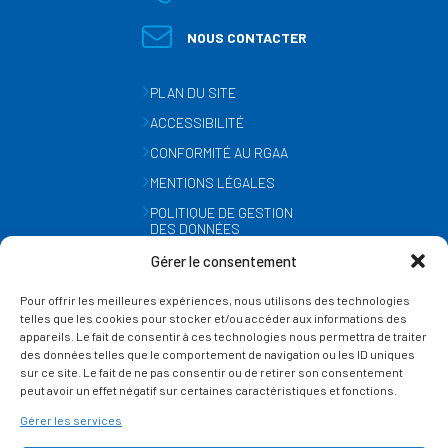
NOUS CONTACTER
PLAN DU SITE
ACCESSIBILITÉ
CONFORMITÉ AU RGAA
MENTIONS LÉGALES
POLITIQUE DE GESTION
DES DONNÉES
PERSONNELLES
Gérer le consentement
MÉTÉO
Pour offrir les meilleures expériences, nous utilisons des technologies
GESTION DES COOKIES
telles que les cookies pour stocker et/ou accéder aux informations des
appareils. Le fait de consentir à ces technologies nous permettra de traiter
des données telles que le comportement de navigation ou les ID uniques
SUIVEZ-NOUS
sur ce site. Le fait de ne pas consentir ou de retirer son consentement
SUR LES RÉSEAUX
peut avoir un effet négatif sur certaines caractéristiques et fonctions.
Gérer les services