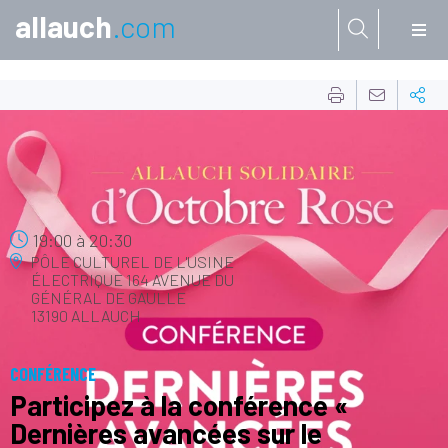
allauch
.com
Aller à:
09
OCT.
19:00
à
20:30
PÔLE CULTUREL DE L'USINE
ÉLECTRIQUE
164 AVENUE DU
GÉNÉRAL DE GAULLE
13190 ALLAUCH
CONFÉRENCE
Participez à la conférence «
Dernières avancées sur le