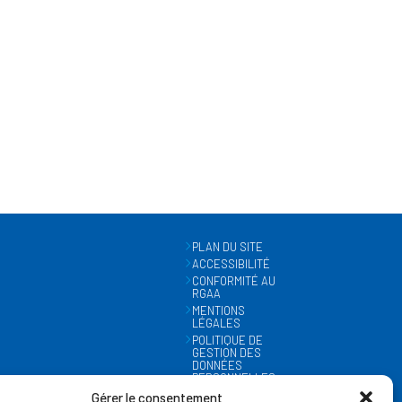
PLAN DU SITE
ACCESSIBILITÉ
CONFORMITÉ AU
RGAA
MENTIONS
LÉGALES
POLITIQUE DE
GESTION DES
DONNÉES
PERSONNELLES
MÉTÉO
Gérer le consentement