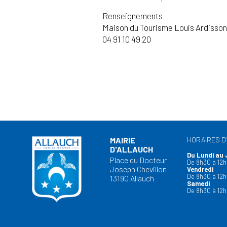
Renseignements
Maison du Tourisme Louis Ardisso
04 91 10 49 20
MAIRIE
HORAIRES D
D'ALLAUCH
Du Lundi au 
Place du Docteur
De 8h30 à 12h
Joseph Chevillon
Vendredi
De 8h30 à 12h
13190 Allauch
Samedi
De 8h30 à 12h