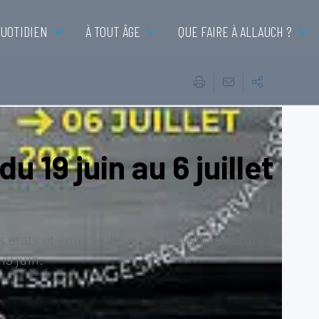
QUOTIDIEN
À TOUT ÂGE
QUE FAIRE À ALLAUCH ?
 19 juin au 6 juillet
s états et émerveillez vous devant la nature à
19 juin.