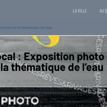
LA VILLE
AU 
 juillet sur la thématique de l’eau
cal : Exposition photo du
 la thématique de l’eau
z les plus belles prises de vue de l’eau dans tous se
on de l’exposition “Rêves et rivages”, à partir du jeudi 