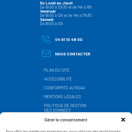
Du Lundi au Jeudi
De 8h30 à 12h30 et de 14h à 18h
Vendredi
De 8h30 à 12h et de 14h à 17h30
Samedi
De 8h30 à 12h
04 91 10 48 00
NOUS CONTACTER
PLAN DU SITE
ACCESSIBILITÉ
CONFORMITÉ AU RGAA
MENTIONS LÉGALES
POLITIQUE DE GESTION
DES DONNÉES
PERSONNELLES
Gérer le consentement
MÉTÉO
Pour offrir les meilleures expériences, nous utilisons des technologies