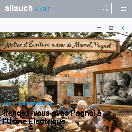
allauch
.com
Aller à:
10
FÉVR.
PÔLE CULTUREL DE L'USINE
ÉLECTRIQUE
164 AVENUE DU
GÉNÉRAL DE GAULLE
13190 ALLAUCH
ART ET CULTURE DIVERS
Rendez-vous avec Pagnol à
l'Usine Électrique