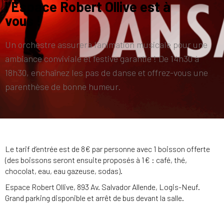
l’Espace Robert Ollive est à
vous !
Un orchestre assurera l’animation musicale pour une
ambiance conviviale et festive garantie ! De 14h30 à
18h30, enchaînez les pas de danse et offrez-vous une
parenthèse de bonne humeur.
Le tarif d’entrée est de 8€ par personne avec 1 boisson offerte
(des boissons seront ensuite proposés à 1€ : café, thé,
chocolat, eau, eau gazeuse, sodas).
Espace Robert Ollive, 893 Av. Salvador Allende, Logis-Neuf.
Grand parking disponible et arrêt de bus devant la salle.