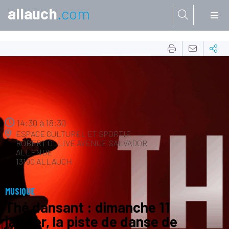
allauch
.com
Aller à:
11
JANV.
14:30
à
18:30
ESPACE CULTUREL ET SPORTIF
ROBERT OLLIVE
AVENUE SALVADOR
ALLENDE
13190 ALLAUCH
MUSIQUE
Thé dansant : dimanche 11
janvier, la piste de danse de