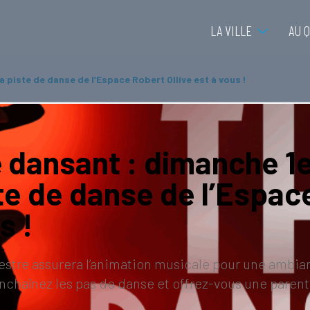
LA VILLE
AU 
 piste de danse de l’Espace Robert Ollive est à vous !
 dansant : dimanche 1e
te de danse de l’Espace
s !
stre assurera l’animation musicale pour une ambianc
enchaînez les pas de danse et offrez-vous une pare