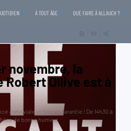
QUOTIDIEN
À TOUT ÂGE
QUE FAIRE À ALLAUCH ?
r novembre, la
 Robert Ollive est à
e conviviale et festive garantie ! De 14h30 à
nthèse de bonne humeur.