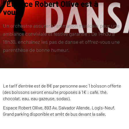
l’Espace Robert Ollive est à
vous !
Un orchestre assurera l’animation musicale pour une
ambiance conviviale et festive garantie ! De 14h30 à
18h30, enchaînez les pas de danse et offrez-vous une
parenthèse de bonne humeur.
Le tarif d’entrée est de 8€ par personne avec 1 boisson offerte
(des boissons seront ensuite proposés à 1€ : café, thé,
chocolat, eau, eau gazeuse, sodas).
Espace Robert Ollive, 893 Av. Salvador Allende, Logis-Neuf.
Grand parking disponible et arrêt de bus devant la salle.