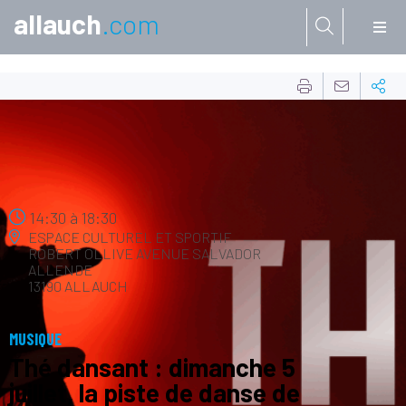
allauch
.com
Aller à:
05
JUIL.
14:30
à
18:30
ESPACE CULTUREL ET SPORTIF
ROBERT OLLIVE
AVENUE SALVADOR
ALLENDE
13190 ALLAUCH
MUSIQUE
Thé dansant : dimanche 5
juillet, la piste de danse de