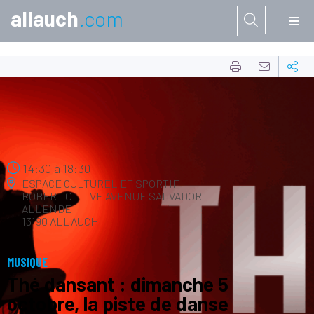
allauch
.com
Aller à:
05
OCT.
14:30
à
18:30
ESPACE CULTUREL ET SPORTIF
ROBERT OLLIVE
AVENUE SALVADOR
ALLENDE
13190 ALLAUCH
MUSIQUE
Thé dansant : dimanche 5
octobre, la piste de danse