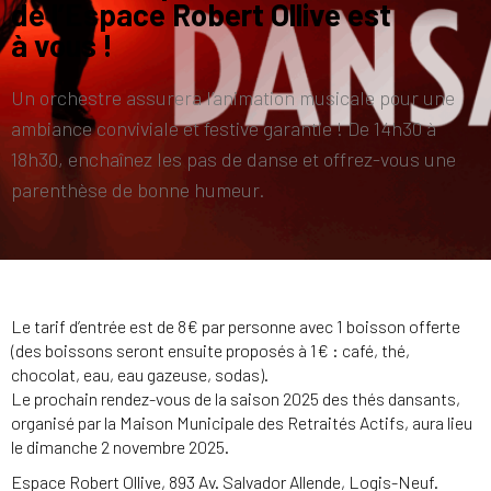
de l’Espace Robert Ollive est
à vous !
Un orchestre assurera l’animation musicale pour une
ambiance conviviale et festive garantie ! De 14h30 à
18h30, enchaînez les pas de danse et offrez-vous une
parenthèse de bonne humeur.
Le tarif d’entrée est de 8€ par personne avec 1 boisson offerte
(des boissons seront ensuite proposés à 1€ : café, thé,
chocolat, eau, eau gazeuse, sodas).
Le prochain rendez-vous de la saison 2025 des thés dansants,
organisé par la Maison Municipale des Retraités Actifs, aura lieu
le dimanche 2 novembre 2025.
Espace Robert Ollive, 893 Av. Salvador Allende, Logis-Neuf.