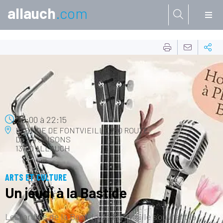
allauch
.com
Aller à:
10
JUIL.
20:00
à
22:15
BASTIDE DE FONTVIEILLE
780 ROUTE
DES 4 SAISONS
13190 ALLAUCH
ARTS ET CULTURE
Un jeudi à la Bastide
Les jardins de la Bastide de Fontvieille s’ouvrent le