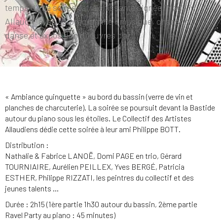
temps d’une soirée rafraîchissante signée "Made in
Allauch" avec au programme : musique, chanson,
danse et exposition d’oeuvres d’art..
« Ambiance guinguette » au bord du bassin (verre de vin et
planches de charcuterie). La soirée se poursuit devant la Bastide
autour du piano sous les étoiles. Le Collectif des Artistes
Allaudiens dédie cette soirée à leur ami Philippe BOTT.
Distribution :
Nathalie & Fabrice LANOË, Domi PAGE en trio, Gérard
TOURNIAIRE, Aurélien PEILLEX, Yves BERGÉ, Patricia
ESTHER, Philippe RIZZATI, les peintres du collectif et des
jeunes talents …
Durée : 2h15 (1ère partie 1h30 autour du bassin, 2ème partie
Ravel Party au piano : 45 minutes)