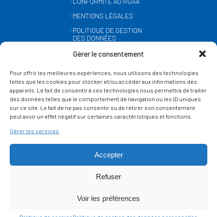
CONFORMITÉ AU RGAA
MENTIONS LÉGALES
POLITIQUE DE GESTION
DES DONNÉES
PERSONNELLES
Gérer le consentement
MÉTÉO
Pour offrir les meilleures expériences, nous utilisons des technologies
GESTION DES COOKIES
telles que les cookies pour stocker et/ou accéder aux informations des
appareils. Le fait de consentir à ces technologies nous permettra de traiter
des données telles que le comportement de navigation ou les ID uniques
SUIVEZ-NOUS
sur ce site. Le fait de ne pas consentir ou de retirer son consentement
SUR LES RÉSEAUX
peut avoir un effet négatif sur certaines caractéristiques et fonctions.
Gérer les services
Accepter
Refuser
Ce site est protégé par reCAPTCHA et la
politique de vie privée
et les
termes de
Voir les préférences
service
Google s'appliquent.