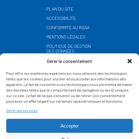
PLAN DU SITE
ACCESSIBILITÉ
CONFORMITÉ AU RGAA
MENTIONS LÉGALES
POLITIQUE DE GESTION
DES DONNÉES
PERSONNELLES
Gérer le consentement
MÉTÉO
Pour offrir les meilleures expériences, nous utilisons des technologies
GESTION DES COOKIES
telles que les cookies pour stocker et/ou accéder aux informations des
appareils. Le fait de consentir à ces technologies nous permettra de traiter
des données telles que le comportement de navigation ou les ID uniques
SUIVEZ-NOUS
sur ce site. Le fait de ne pas consentir ou de retirer son consentement
SUR LES RÉSEAUX
peut avoir un effet négatif sur certaines caractéristiques et fonctions.
Gérer les services
Accepter