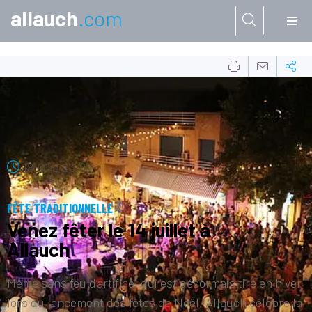
allauch
.com
Aller à:
14
JUIL.
18:00
à
23:00
FÊTE TRADITIONNELLE
Venez fêter le 14 juillet à
Allauch
Même sans feu d’artifice, qui est désormais tiré en hiver
lors du lancement des fêtes de Noël, Allauch célèbre la