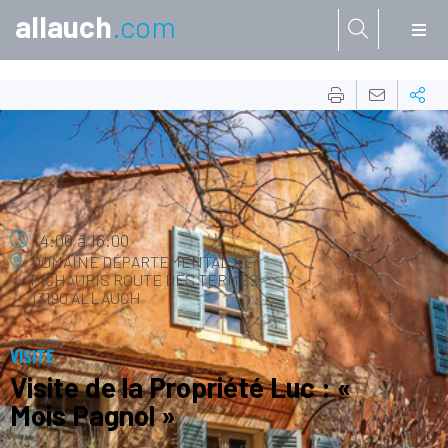
allauch
.com
Aller à:
14
FÉVR.
14:00
à
16:00
DOMAINE DÉPARTEMENTAL DE
PICHAURIS
ROUTE DES TERMES
13190 ALLAUCH
VISITE
Visite de la Propriété Luc : «
Mois Pagnol »