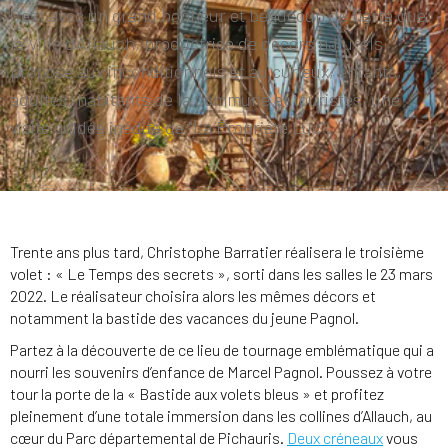
C’est avec un grand bonheur et beaucoup de fierté que
la Ville d’Allauch, productrice de décors naturels,
propose aux inconditionnels et au curieux, enfants,
adultes, habitants de la commune et touristes, une
visite guidée inédite de "La Propriété Luc".
Trente ans plus tard, Christophe Barratier réalisera le troisième
volet : « Le Temps des secrets », sorti dans les salles le 23 mars
2022. Le réalisateur choisira alors les mêmes décors et
notamment la bastide des vacances du jeune Pagnol.
Partez à la découverte de ce lieu de tournage emblématique qui a
nourri les souvenirs d’enfance de Marcel Pagnol. Poussez à votre
tour la porte de la « Bastide aux volets bleus » et profitez
pleinement d’une totale immersion dans les collines d’Allauch, au
cœur du Parc départemental de Pichauris.
Deux créneaux
vous