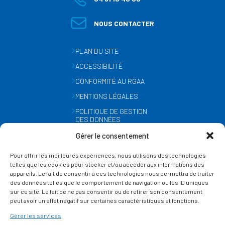
NOUS CONTACTER
PLAN DU SITE
ACCESSIBILITÉ
CONFORMITÉ AU RGAA
MENTIONS LÉGALES
POLITIQUE DE GESTION
DES DONNÉES
PERSONNELLES
Gérer le consentement
MÉTÉO
Pour offrir les meilleures expériences, nous utilisons des technologies
GESTION DES COOKIES
telles que les cookies pour stocker et/ou accéder aux informations des
appareils. Le fait de consentir à ces technologies nous permettra de traiter
des données telles que le comportement de navigation ou les ID uniques
SUIVEZ-NOUS
sur ce site. Le fait de ne pas consentir ou de retirer son consentement
SUR LES RÉSEAUX
peut avoir un effet négatif sur certaines caractéristiques et fonctions.
Gérer les services