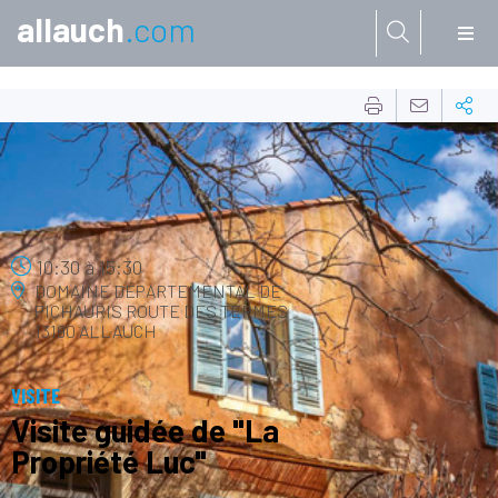
allauch
.com
Aller à:
23
NOV.
10:30
à
15:30
DOMAINE DÉPARTEMENTAL DE
PICHAURIS
ROUTE DES TERMES
13190 ALLAUCH
VISITE
Visite guidée de "La
Propriété Luc"