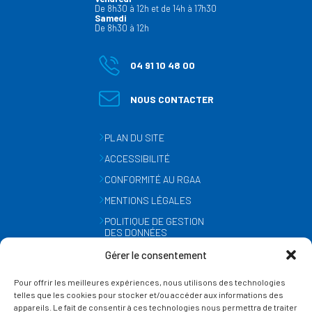
De 8h30 à 12h et de 14h à 17h30
Samedi
De 8h30 à 12h
04 91 10 48 00
NOUS CONTACTER
PLAN DU SITE
ACCESSIBILITÉ
CONFORMITÉ AU RGAA
MENTIONS LÉGALES
POLITIQUE DE GESTION
DES DONNÉES
PERSONNELLES
Gérer le consentement
MÉTÉO
Pour offrir les meilleures expériences, nous utilisons des technologies
GESTION DES COOKIES
telles que les cookies pour stocker et/ou accéder aux informations des
appareils. Le fait de consentir à ces technologies nous permettra de traiter