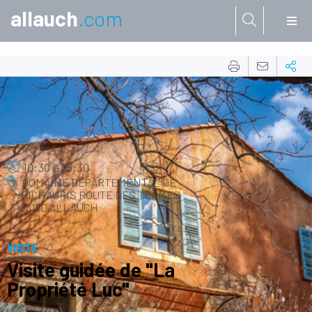
allauch
.com
Aller à:
25
OCT.
10:30
à
15:30
DOMAINE DÉPARTEMENTAL DE
PICHAURIS
ROUTE DES TERMES
13190 ALLAUCH
VISITE
Visite guidée de "La
Propriété Luc"