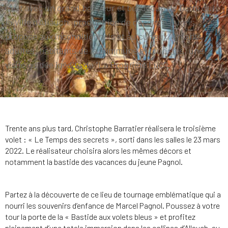
C’est avec un grand bonheur et beaucoup de fierté que
la Ville d’Allauch, productrice de décors naturels,
propose aux inconditionnels et au curieux, enfants,
adultes, habitants de la commune et touristes, une
visite guidée inédite de "La Propriété Luc".
Trente ans plus tard, Christophe Barratier réalisera le troisième
volet : « Le Temps des secrets », sorti dans les salles le 23 mars
2022. Le réalisateur choisira alors les mêmes décors et
notamment la bastide des vacances du jeune Pagnol.
Partez à la découverte de ce lieu de tournage emblématique qui a
nourri les souvenirs d’enfance de Marcel Pagnol. Poussez à votre
tour la porte de la « Bastide aux volets bleus » et profitez
pleinement d’une totale immersion dans les collines d’Allauch, au