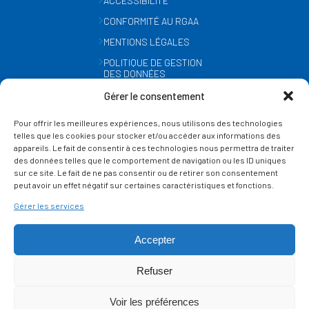
ACCESSIBILITÉ
CONFORMITÉ AU RGAA
MENTIONS LÉGALES
POLITIQUE DE GESTION
DES DONNÉES
PERSONNELLES
Gérer le consentement
MÉTÉO
Pour offrir les meilleures expériences, nous utilisons des technologies
GESTION DES COOKIES
telles que les cookies pour stocker et/ou accéder aux informations des
appareils. Le fait de consentir à ces technologies nous permettra de traiter
des données telles que le comportement de navigation ou les ID uniques
SUIVEZ-NOUS
sur ce site. Le fait de ne pas consentir ou de retirer son consentement
SUR LES RÉSEAUX
peut avoir un effet négatif sur certaines caractéristiques et fonctions.
Gérer les services
Accepter
Refuser
Ce site est protégé par reCAPTCHA et la
politique de vie privée
et les
termes de
Voir les préférences
service
Google s'appliquent.