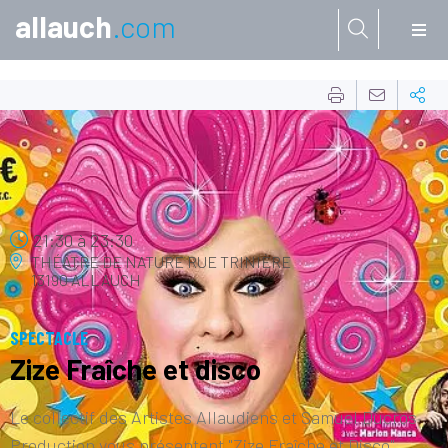
allauch
.com
Aller à:
05
AOÛT
21:30
à
23:30
THÉÂTRE DE NATURE
RUE TRINIÈRE
13190 ALLAUCH
SPECTACLE
Zize Fraîche et disco
Le collectif des Artistes Allaudiens et Samuel Ducros
Production vous présentent "Zize Fraîche et Disco".