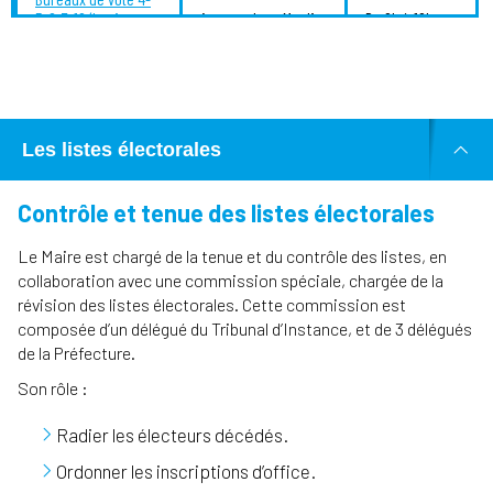
5-6-7-18 (Logis-
Avenue Jean Moulin
De 8h à 18h
Neuf)
Bureau de vote 8-9-
Chemin Marius
13-15-16 (La
De 8h à 18h
Milon
Pounche)
Les listes électorales
Contrôle et tenue des listes électorales
Le Maire est chargé de la tenue et du contrôle des listes, en
collaboration avec une commission spéciale, chargée de la
révision des listes électorales. Cette commission est
composée d’un délégué du Tribunal d’Instance, et de 3 délégués
de la Préfecture.
Son rôle :
Radier les électeurs décédés.
Ordonner les inscriptions d’office.