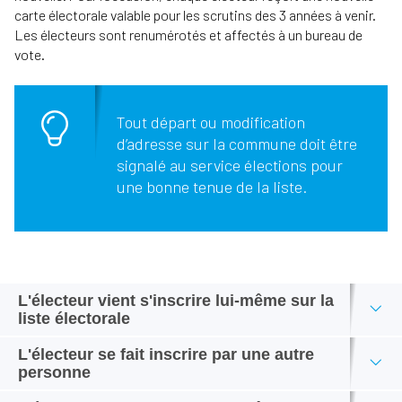
carte électorale valable pour les scrutins des 3 années à venir.
Les électeurs sont renumérotés et affectés à un bureau de
vote.
Tout départ ou modification
d’adresse sur la commune doit être
signalé au service élections pour
une bonne tenue de la liste.
L'électeur vient s'inscrire lui-même sur la
liste électorale
L'électeur se fait inscrire par une autre
Imprimé de demande d’inscription
personne
AVEC