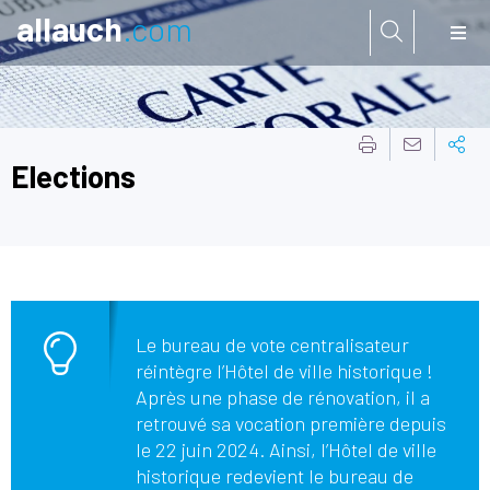
allauch
.com
Aller à:
Elections
Le bureau de vote centralisateur
réintègre l’Hôtel de ville historique !
Après une phase de rénovation, il a
retrouvé sa vocation première depuis
le 22 juin 2024. Ainsi, l’Hôtel de ville
historique redevient le bureau de