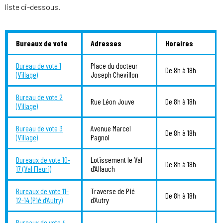
liste ci-dessous.
Bureaux de vote
Adresses
Horaires
Bureau de vote 1
Place du docteur
De 8h à 18h
(Village)
Joseph Chevillon
Bureau de vote 2
Rue Léon Jouve
De 8h à 18h
(Village)
Bureau de vote 3
Avenue Marcel
De 8h à 18h
(Village)
Pagnol
Bureaux de vote 10-
Lotissement le Val
De 8h à 18h
17 (Val Fleuri)
d’Allauch
Bureaux de vote 11-
Traverse de Pié
De 8h à 18h
12-14 (Pié d’Autry)
d’Autry
Bureaux de vote 4-