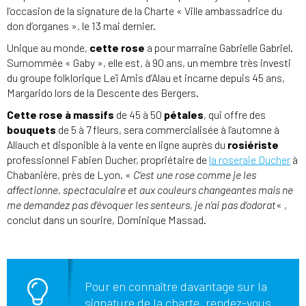
l’occasion de la signature de la Charte « Ville ambassadrice du
don d’organes », le 13 mai dernier.
Unique au monde,
cette rose
a pour marraine Gabrielle Gabriel.
Surnommée « Gaby », elle est, à 90 ans, un membre très investi
du groupe folklorique Leï Amis d’Alau et incarne depuis 45 ans,
Margarido lors de la Descente des Bergers.
Cette rose à massifs
de 45 à 50
pétales
, qui offre des
bouquets
de 5 à 7 fleurs, sera commercialisée à l’automne à
Allauch et disponible à la vente en ligne auprès du
rosiériste
professionnel Fabien Ducher, propriétaire de
la roseraie Ducher
à
Chabanière, près de Lyon. «
C’est une rose comme je les
affectionne, spectaculaire et aux couleurs changeantes mais ne
me demandez pas d’évoquer les senteurs, je n’ai pas d’odorat
« ,
conclut dans un sourire, Dominique Massad.
Pour en connaître davantage sur la
signature de la charte, rendez-vous