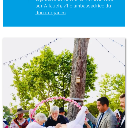
sur
Allauch, ville ambassadrice du
don d’organes
.