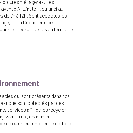
des ordures ménagères. Les
avenue A. Einstein, du lundi au
és de 7h à 12h. Sont acceptés les
vidange, … La Déchèterie de
ans les ressourceries du territoire
nvironnement
isables qui sont présents dans nos
lastique sont collectés par des
ts services afin de les recycler.
gissant ainsi, chacun peut
s de calculer leur empreinte carbone