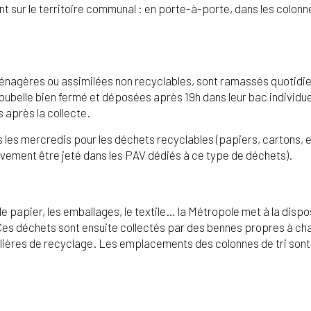
nt sur le territoire communal : en porte-à-porte, dans les colonn
ménagères ou assimilées non recyclables, sont ramassés quoti
ubelle bien fermé et déposées après 19h dans leur bac individuel
és après la collecte.
s les mercredis pour les déchets recyclables (papiers, cartons
vement être jeté dans les PAV dédiés à ce type de déchets).
le papier, les emballages, le textile… la Métropole met à la disp
. Ces déchets sont ensuite collectés par des bennes propres à ch
filières de recyclage. Les emplacements des colonnes de tri sont 