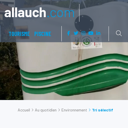
Aller à:
allauch
.com
TOURISME
PISCINE
Accueil
Au quotidien
Environnement
Tri sélectif