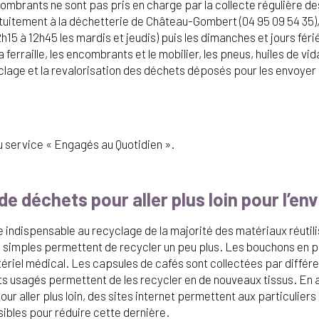
ombrants ne sont pas pris en charge par la collecte régulière 
tuitement à la déchetterie de Château-Gombert (04 95 09 54 35), 
h15 à 12h45 les mardis et jeudis) puis les dimanches et jours féri
 ferraille, les encombrants et le mobilier, les pneus, huiles de 
age et la revalorisation des déchets déposés pour les envoyer d
 service « Engagés au Quotidien ».
de déchets pour aller plus loin pour l’e
pe indispensable au recyclage de la majorité des matériaux réutil
s simples permettent de recycler un peu plus. Les bouchons en p
riel médical. Les capsules de cafés sont collectées par différen
s usagés permettent de les recycler en de nouveaux tissus. En a
r aller plus loin, des sites internet permettent aux particulier
sibles pour réduire cette dernière.