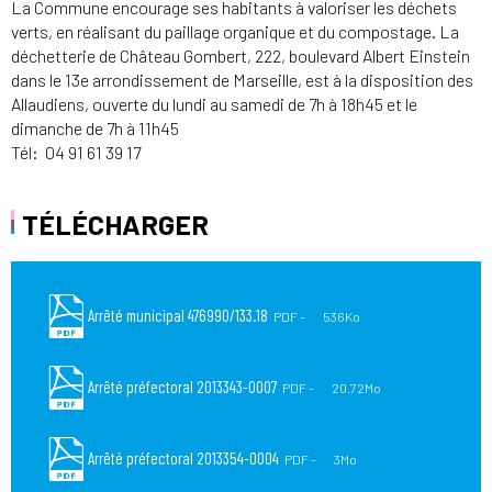
La Commune encourage ses habitants à valoriser les déchets
verts, en réalisant du paillage organique et du compostage. La
déchetterie de Château Gombert, 222, boulevard Albert Einstein
dans le 13e arrondissement de Marseille, est à la disposition des
Allaudiens, ouverte du lundi au samedi de 7h à 18h45 et le
dimanche de 7h à 11h45
Tél: 04 91 61 39 17
TÉLÉCHARGER
Arrêté municipal 476990/133.18
PDF
536Ko
Arrêté préfectoral 2013343-0007
PDF
20.72Mo
Arrêté préfectoral 2013354-0004
PDF
3Mo