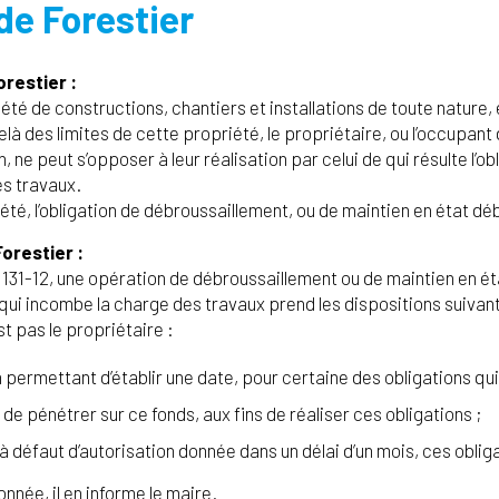
de Forestier
orestier :
té de constructions, chantiers et installations de toute nature, 
là des limites de cette propriété, le propriétaire, ou l’occupant
 ne peut s’opposer à leur réalisation par celui de qui résulte l’obl
es travaux.
été, l’obligation de débroussaillement, ou de maintien en état dé
Forestier :
L. 131-12, une opération de débroussaillement ou de maintien en é
 qui incombe la charge des travaux prend les dispositions suivante
est pas le propriétaire :
 permettant d’établir une date, pour certaine des obligations qui
de pénétrer sur ce fonds, aux fins de réaliser ces obligations ;
à défaut d’autorisation donnée dans un délai d’un mois, ces obli
onnée, il en informe le maire.