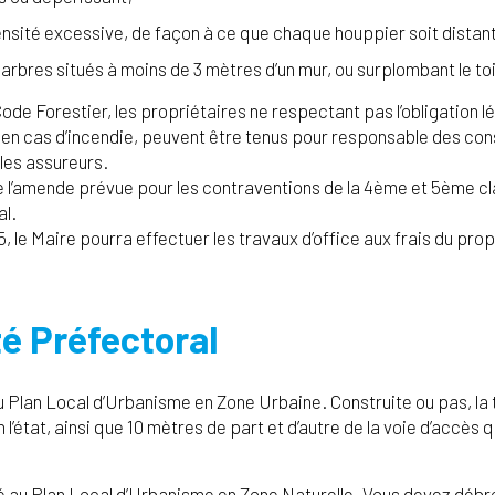
nsité excessive, de façon à ce que chaque houppier soit distant
rbres situés à moins de 3 mètres d’un mur, ou surplombant le toi
Code Forestier, les propriétaires ne respectant pas l’obligation 
, en cas d’incendie, peuvent être tenus pour responsable des con
les assureurs.
e l’amende prévue pour les contraventions de la 4ème et 5ème cl
al.
-5, le Maire pourra effectuer les travaux d’office aux frais du pr
té Préfectoral
au Plan Local d’Urbanisme en Zone Urbaine. Construite ou pas, la 
l’état, ainsi que 10 mètres de part et d’autre de la voie d’accès qu
sé au Plan Local d’Urbanisme en Zone Naturelle. Vous devez débr