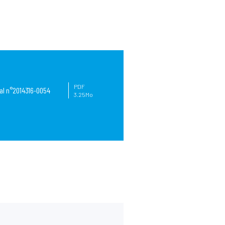
PDF
ral n°2014316-0054
3.25Mo