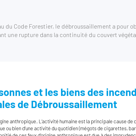
au du Code Forestier, le débroussaillement a pour obj
nt une rupture dans la continuité du couvert végéta
sonnes et les biens des incendi
ales de Débroussaillement
igine anthropique. L’activité humaine est la principale cause de
que ou bien d’une activité du quotidien (mégots de cigarettes, b
 moitié de ces feux d’origine anthropique est due à des imprud