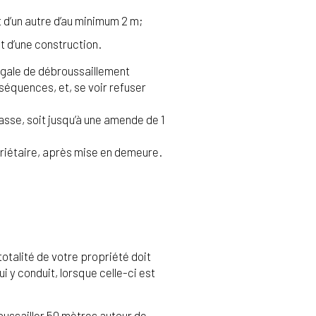
 d’un autre d’au minimum 2 m;
t d’une construction.
légale de débroussaillement
séquences, et, se voir refuser
asse, soit jusqu’à une amende de 1
opriétaire, après mise en demeure.
totalité de votre propriété doit
i y conduit, lorsque celle-ci est
oussailler 50 mètres autour de