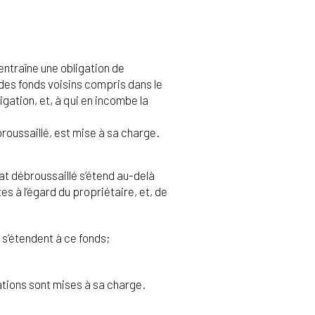
entraîne une obligation de
 des fonds voisins compris dans le
igation, et, à qui en incombe la
broussaillé, est mise à sa charge.
tat débroussaillé s’étend au-delà
s à l’égard du propriétaire, et, de
 s’étendent à ce fonds;
gations sont mises à sa charge.