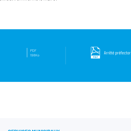
PDF
Arrêté préfecto
198Ko