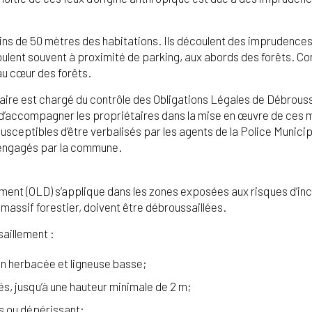
ns de 50 mètres des habitations. Ils découlent des imprudences 
éroulent souvent à proximité de parking, aux abords des forêts. Co
au cœur des forêts.
aire est chargé du contrôle des Obligations Légales de Débroussa
 d’accompagner les propriétaires dans la mise en œuvre de ces 
usceptibles d’être verbalisés par les agents de la Police Municip
e engagés par la commune.
lement (OLD) s’applique dans les zones exposées aux risques d’in
massif forestier, doivent être débroussaillées.
aillement :
on herbacée et ligneuse basse;
s, jusqu’à une hauteur minimale de 2 m;
s ou dépérissant;