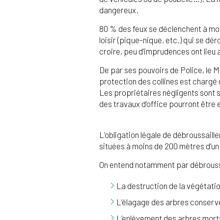
dangereux.
80 % des feux se déclenchent à moi
loisir (pique-nique, etc.) qui se d
croire, peu d’imprudences ont lieu 
De par ses pouvoirs de Police, le M
protection des collines est chargé
Les propriétaires négligents sont s
des travaux d’office pourront êtr
L’obligation légale de débroussail
situées à moins de 200 mètres d’un 
On entend notamment par débrouss
La destruction de la végétati
L’élagage des arbres conservé
L’enlèvement des arbres mort