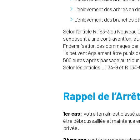
L’enlèvement des arbres en de
L’enlèvement des branches et a
Selon l’article R.163-3 du Nouveau 
s’exposent à une contravention, et
l’indemnisation des dommages par 
Ils peuvent également être punis d
500 euros après passage au tribun
Selon les articles L.134-9 et R.134
Rappel de l’Arrê
1er cas
: votre terrain est classé 
être débroussaillée et maintenue en 
privée.
2ème cas
: votre terrain est clas