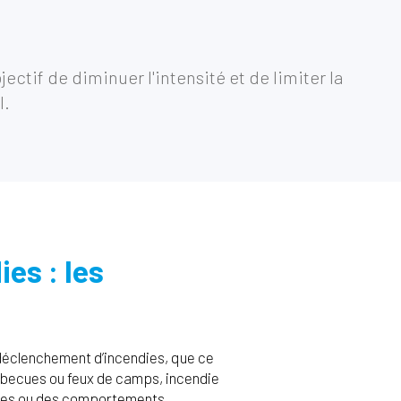
ectif de diminuer l'intensité et de limiter la
l.
es : les
 déclenchement d’incendies, que ce
arbecues ou feux de camps, incendie
ences ou des comportements