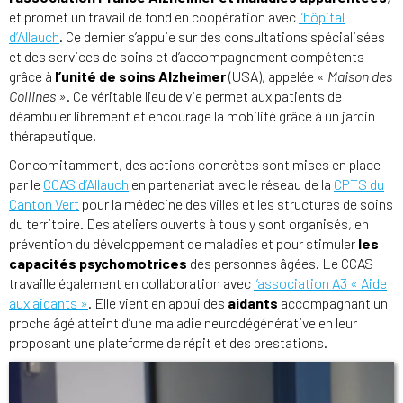
et promet un travail de fond en coopération avec
l’hôpital
d’Allauch
. Ce dernier s’appuie sur des consultations spécialisées
et des services de soins et d’accompagnement compétents
grâce à
l’unité de soins Alzheimer
(USA), appelée
« Maison des
Collines »
. Ce véritable lieu de vie permet aux patients de
déambuler librement et encourage la mobilité grâce à un jardin
thérapeutique.
Concomitamment, des actions concrètes sont mises en place
par le
CCAS d’Allauch
en partenariat avec le réseau de la
CPTS du
Canton Vert
pour la médecine des villes et les structures de soins
du territoire. Des ateliers ouverts à tous y sont organisés, en
prévention du développement de maladies et pour stimuler
les
capacités psychomotrices
des personnes âgées. Le CCAS
travaille également en collaboration avec
l’association A3 « Aide
aux aidants »
. Elle vient en appui des
aidants
accompagnant un
proche âgé atteint d’une maladie neurodégénérative en leur
proposant une plateforme de répit et des prestations.