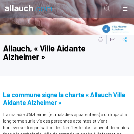
allauch
.com
Aller à:
Allauch, « Ville Aidante
Alzheimer »
La commune signe la charte « Allauch Ville
Aidante Alzheimer »
La maladie d’Alzheimer (et maladies apparentées) a un impact à
long terme sur la vie des personnes atteintes et vient
bouleverser l’organisation des familles le plus souvent démunies
face à la pathologie. Afin de garantir un accès à l’information,