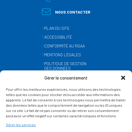
NOUS CONTACTER
PLAN DU SITE
ACCESSIBILITÉ
CONFORMITÉ AU RGAA
MENTIONS LÉGALES
POLITIQUE DE GESTION
DES DONNÉES
PERSONNELLES
Gérer le consentement
MÉTÉO
Pour offrir les meilleures expériences, nous utilisons des technologies
GESTION DES COOKIES
telles que les cookies pour stocker et/ou accéder aux informations des
appareils. Le fait de consentir à ces technologies nous permettra de traiter
des données telles que le comportement de navigation ou les ID uniques
SUIVEZ-NOUS
sur ce site. Le fait de ne pas consentir ou de retirer son consentement
SUR LES RÉSEAUX
peut avoir un effet négatif sur certaines caractéristiques et fonctions.
Gérer les services