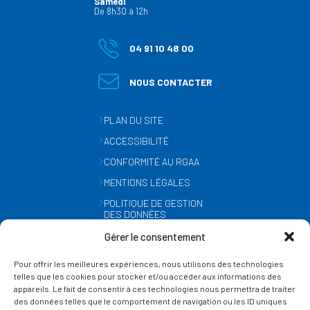
Samedi
De 8h30 à 12h
04 91 10 48 00
NOUS CONTACTER
PLAN DU SITE
ACCESSIBILITÉ
CONFORMITÉ AU RGAA
MENTIONS LÉGALES
POLITIQUE DE GESTION
DES DONNÉES
PERSONNELLES
Gérer le consentement
MÉTÉO
Pour offrir les meilleures expériences, nous utilisons des technologies
GESTION DES COOKIES
telles que les cookies pour stocker et/ou accéder aux informations des
appareils. Le fait de consentir à ces technologies nous permettra de traiter
des données telles que le comportement de navigation ou les ID uniques
SUIVEZ-NOUS