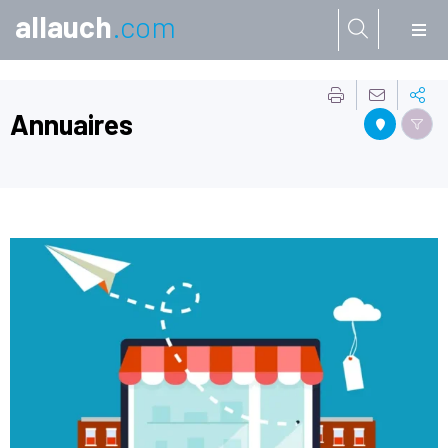
allauch
.com
Aller à:
Annuaires