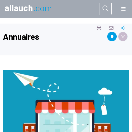
allauch
.com
Aller à:
Annuaires