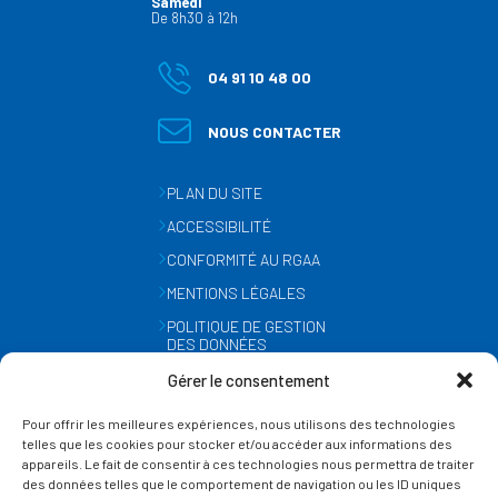
Samedi
De 8h30 à 12h
04 91 10 48 00
NOUS CONTACTER
PLAN DU SITE
ACCESSIBILITÉ
CONFORMITÉ AU RGAA
MENTIONS LÉGALES
POLITIQUE DE GESTION
DES DONNÉES
PERSONNELLES
Gérer le consentement
MÉTÉO
Pour offrir les meilleures expériences, nous utilisons des technologies
GESTION DES COOKIES
telles que les cookies pour stocker et/ou accéder aux informations des
appareils. Le fait de consentir à ces technologies nous permettra de traiter
des données telles que le comportement de navigation ou les ID uniques
SUIVEZ-NOUS