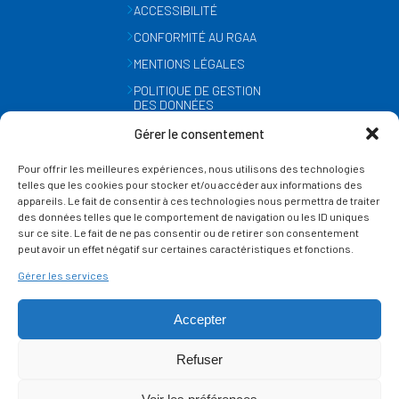
ACCESSIBILITÉ
CONFORMITÉ AU RGAA
MENTIONS LÉGALES
POLITIQUE DE GESTION
DES DONNÉES
PERSONNELLES
Gérer le consentement
MÉTÉO
Pour offrir les meilleures expériences, nous utilisons des technologies
GESTION DES COOKIES
telles que les cookies pour stocker et/ou accéder aux informations des
appareils. Le fait de consentir à ces technologies nous permettra de traiter
des données telles que le comportement de navigation ou les ID uniques
SUIVEZ-NOUS
sur ce site. Le fait de ne pas consentir ou de retirer son consentement
SUR LES RÉSEAUX
peut avoir un effet négatif sur certaines caractéristiques et fonctions.
Gérer les services
Accepter
Refuser
Ce site est protégé par reCAPTCHA et la
politique de vie privée
et les
termes de