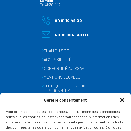
Samedi
De 8h30 à 12h
04 91 10 48 00
NOUS CONTACTER
PLAN DU SITE
ACCESSIBILITÉ
CONFORMITÉ AU RGAA
MENTIONS LÉGALES
POLITIQUE DE GESTION
DES DONNÉES
PERSONNELLES
Gérer le consentement
MÉTÉO
Pour offrir les meilleures expériences, nous utilisons des technologies
GESTION DES COOKIES
telles que les cookies pour stocker et/ou accéder aux informations des
appareils. Le fait de consentir à ces technologies nous permettra de traiter
des données telles que le comportement de navigation ou les ID uniques
SUIVEZ-NOUS