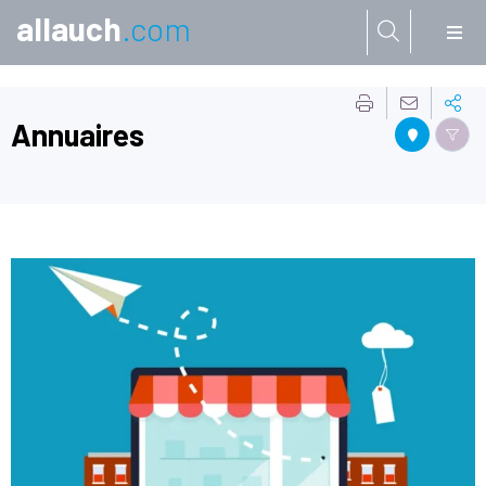
allauch
.com
Aller à:
Annuaires