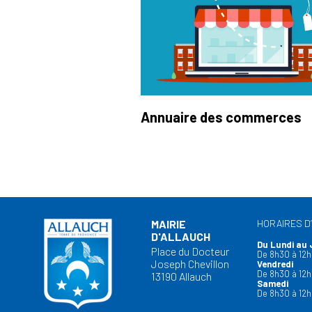
Annuaire des commerces
MAIRIE
HORAIRES D
D'ALLAUCH
Du Lundi au 
Place du Docteur
De 8h30 à 12h
Joseph Chevillon
Vendredi
De 8h30 à 12h
13190 Allauch
Samedi
De 8h30 à 12h