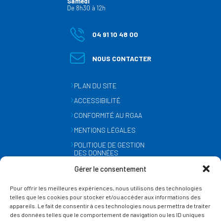
Samedi
De 8h30 à 12h
04 91 10 48 00
NOUS CONTACTER
PLAN DU SITE
ACCESSIBILITÉ
CONFORMITÉ AU RGAA
MENTIONS LÉGALES
POLITIQUE DE GESTION
DES DONNÉES
PERSONNELLES
Gérer le consentement
MÉTÉO
Pour offrir les meilleures expériences, nous utilisons des technologies
GESTION DES COOKIES
telles que les cookies pour stocker et/ou accéder aux informations des
appareils. Le fait de consentir à ces technologies nous permettra de traiter
des données telles que le comportement de navigation ou les ID uniques
SUIVEZ-NOUS