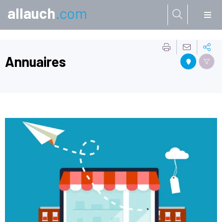
allauch
.com
Aller à:
Annuaires