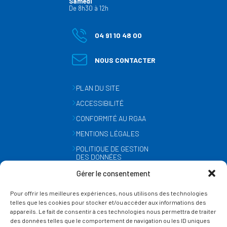
Samedi
De 8h30 à 12h
04 91 10 48 00
NOUS CONTACTER
PLAN DU SITE
ACCESSIBILITÉ
CONFORMITÉ AU RGAA
MENTIONS LÉGALES
POLITIQUE DE GESTION
DES DONNÉES
PERSONNELLES
Gérer le consentement
MÉTÉO
Pour offrir les meilleures expériences, nous utilisons des technologies
GESTION DES COOKIES
telles que les cookies pour stocker et/ou accéder aux informations des
appareils. Le fait de consentir à ces technologies nous permettra de traiter
des données telles que le comportement de navigation ou les ID uniques
SUIVEZ-NOUS