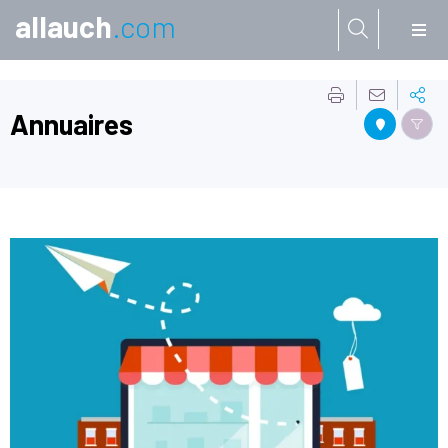
allauch
.com
Aller à:
Annuaires