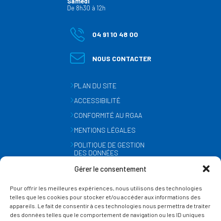
Samedi
De 8h30 à 12h
04 91 10 48 00
NOUS CONTACTER
PLAN DU SITE
ACCESSIBILITÉ
CONFORMITÉ AU RGAA
MENTIONS LÉGALES
POLITIQUE DE GESTION
DES DONNÉES
PERSONNELLES
Gérer le consentement
MÉTÉO
Pour offrir les meilleures expériences, nous utilisons des technologies
GESTION DES COOKIES
telles que les cookies pour stocker et/ou accéder aux informations des
appareils. Le fait de consentir à ces technologies nous permettra de traiter
des données telles que le comportement de navigation ou les ID uniques
SUIVEZ-NOUS