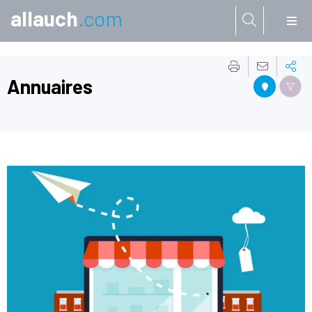
allauch
.com
Aller à:
Annuaires