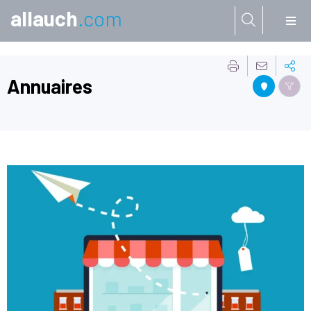
allauch
.com
Aller à:
Annuaires