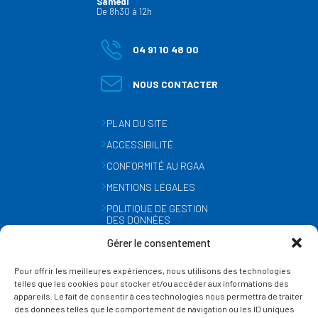
Samedi
De 8h30 à 12h
04 91 10 48 00
NOUS CONTACTER
PLAN DU SITE
ACCESSIBILITÉ
CONFORMITÉ AU RGAA
MENTIONS LÉGALES
POLITIQUE DE GESTION
DES DONNÉES
PERSONNELLES
Gérer le consentement
MÉTÉO
Pour offrir les meilleures expériences, nous utilisons des technologies
GESTION DES COOKIES
telles que les cookies pour stocker et/ou accéder aux informations des
appareils. Le fait de consentir à ces technologies nous permettra de traiter
des données telles que le comportement de navigation ou les ID uniques
SUIVEZ-NOUS