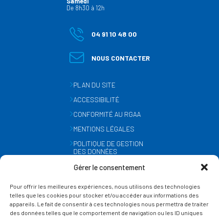
Samedi
De 8h30 à 12h
04 91 10 48 00
NOUS CONTACTER
PLAN DU SITE
ACCESSIBILITÉ
CONFORMITÉ AU RGAA
MENTIONS LÉGALES
POLITIQUE DE GESTION
DES DONNÉES
PERSONNELLES
Gérer le consentement
MÉTÉO
Pour offrir les meilleures expériences, nous utilisons des technologies
GESTION DES COOKIES
telles que les cookies pour stocker et/ou accéder aux informations des
appareils. Le fait de consentir à ces technologies nous permettra de traiter
des données telles que le comportement de navigation ou les ID uniques
SUIVEZ-NOUS