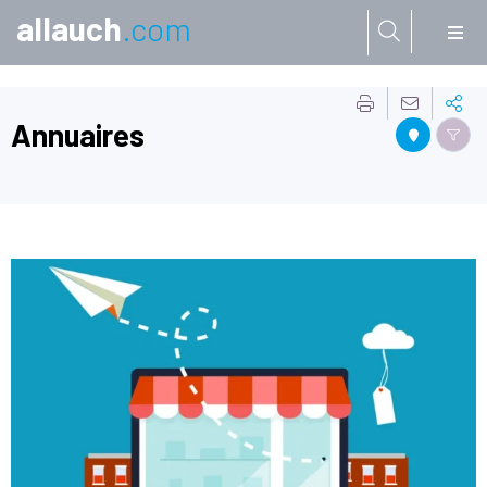
allauch
.com
Aller à:
Annuaires