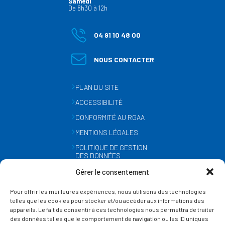
Samedi
De 8h30 à 12h
04 91 10 48 00
NOUS CONTACTER
PLAN DU SITE
ACCESSIBILITÉ
CONFORMITÉ AU RGAA
MENTIONS LÉGALES
POLITIQUE DE GESTION
DES DONNÉES
PERSONNELLES
Gérer le consentement
MÉTÉO
Pour offrir les meilleures expériences, nous utilisons des technologies
GESTION DES COOKIES
telles que les cookies pour stocker et/ou accéder aux informations des
appareils. Le fait de consentir à ces technologies nous permettra de traiter
des données telles que le comportement de navigation ou les ID uniques
SUIVEZ-NOUS