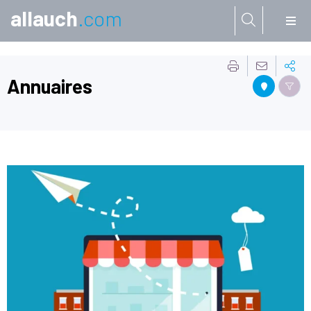
allauch
.com
Aller à:
Annuaires