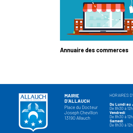
Annuaire des commerces
MAIRIE
HORAIRES D
D'ALLAUCH
Du Lundi au 
Place du Docteur
De 8h30 à 12h
Joseph Chevillon
Vendredi
De 8h30 à 12h
13190 Allauch
Samedi
De 8h30 à 12h