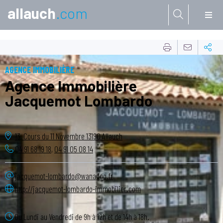
allauch
.com
Aller à:
AGENCE IMMOBILIÈRE
Agence Immobilière
Jacquemot Lombardo
13, Cours du 11 Novembre
13190
Allauch
04 91 68 19 18
,
04 91 05 08 14
jacquemot-lombardo@wanadoo.fr
http://jacquemot-lombardo-immobilier.com
Du Lundi au Vendredi de 9h à 12h et de 14h à 18h.