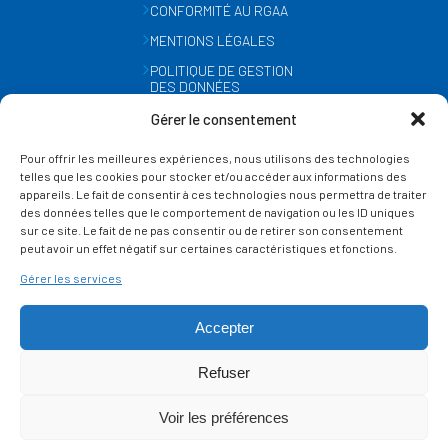
CONFORMITÉ AU RGAA
MENTIONS LÉGALES
POLITIQUE DE GESTION
DES DONNÉES
PERSONNELLES
Gérer le consentement
MÉTÉO
Pour offrir les meilleures expériences, nous utilisons des technologies
GESTION DES COOKIES
telles que les cookies pour stocker et/ou accéder aux informations des
appareils. Le fait de consentir à ces technologies nous permettra de traiter
des données telles que le comportement de navigation ou les ID uniques
SUIVEZ-NOUS
sur ce site. Le fait de ne pas consentir ou de retirer son consentement
SUR LES RÉSEAUX
peut avoir un effet négatif sur certaines caractéristiques et fonctions.
Gérer les services
Accepter
Refuser
Ce site est protégé par reCAPTCHA et la
politique de vie privée
et les
termes de
Voir les préférences
service
Google s'appliquent.