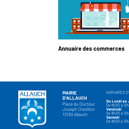
Annuaire des commerces
MAIRIE
HORAIRES D
D'ALLAUCH
Du Lundi au 
Place du Docteur
De 8h30 à 12h
Joseph Chevillon
Vendredi
De 8h30 à 12h
13190 Allauch
Samedi
De 8h30 à 12h