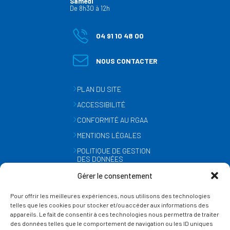
Samedi
De 8h30 à 12h
04 91 10 48 00
NOUS CONTACTER
PLAN DU SITE
ACCESSIBILITÉ
CONFORMITÉ AU RGAA
MENTIONS LÉGALES
POLITIQUE DE GESTION
DES DONNÉES
PERSONNELLES
Gérer le consentement
MÉTÉO
Pour offrir les meilleures expériences, nous utilisons des technologies
GESTION DES COOKIES
telles que les cookies pour stocker et/ou accéder aux informations des
appareils. Le fait de consentir à ces technologies nous permettra de traiter
des données telles que le comportement de navigation ou les ID uniques
SUIVEZ-NOUS