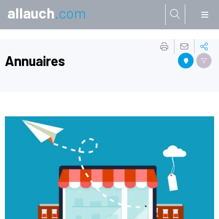
allauch
.com
Aller à:
Annuaires