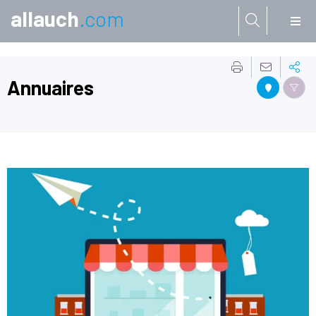
allauch
.com
Aller à:
Annuaires