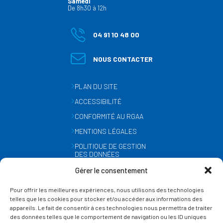
Samedi
De 8h30 à 12h
04 91 10 48 00
NOUS CONTACTER
PLAN DU SITE
ACCESSIBILITÉ
CONFORMITÉ AU RGAA
MENTIONS LÉGALES
POLITIQUE DE GESTION
DES DONNÉES
PERSONNELLES
Gérer le consentement
MÉTÉO
Pour offrir les meilleures expériences, nous utilisons des technologies
GESTION DES COOKIES
telles que les cookies pour stocker et/ou accéder aux informations des
appareils. Le fait de consentir à ces technologies nous permettra de traiter
des données telles que le comportement de navigation ou les ID uniques
SUIVEZ-NOUS