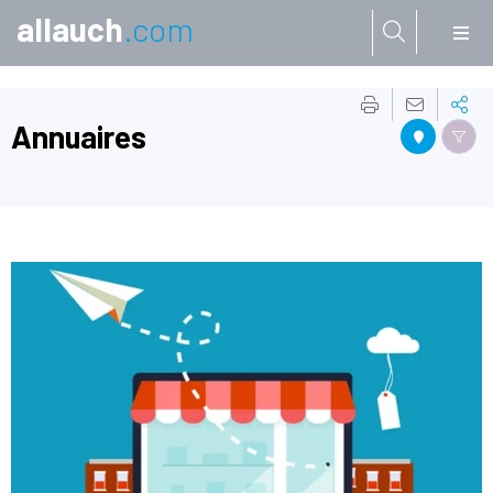
allauch
.com
Aller à:
Annuaires