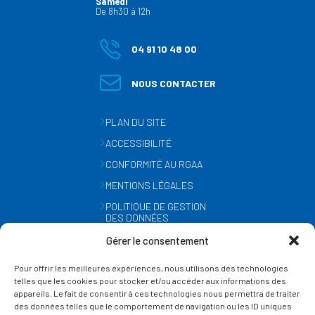
Samedi
De 8h30 à 12h
04 91 10 48 00
NOUS CONTACTER
PLAN DU SITE
ACCESSIBILITÉ
CONFORMITÉ AU RGAA
MENTIONS LÉGALES
POLITIQUE DE GESTION
DES DONNÉES
PERSONNELLES
Gérer le consentement
MÉTÉO
Pour offrir les meilleures expériences, nous utilisons des technologies
GESTION DES COOKIES
telles que les cookies pour stocker et/ou accéder aux informations des
appareils. Le fait de consentir à ces technologies nous permettra de traiter
des données telles que le comportement de navigation ou les ID uniques
SUIVEZ-NOUS