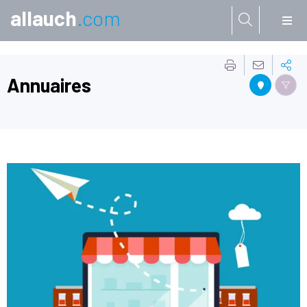
allauch
.com
Aller à:
Annuaires