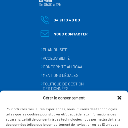
Samedi
De 8h30 à 12h
04 91 10 48 00
NOUS CONTACTER
PLAN DU SITE
ACCESSIBILITÉ
CONFORMITÉ AU RGAA
MENTIONS LÉGALES
POLITIQUE DE GESTION
DES DONNÉES
PERSONNELLES
Gérer le consentement
MÉTÉO
Pour offrir les meilleures expériences, nous utilisons des technologies
GESTION DES COOKIES
telles que les cookies pour stocker et/ou accéder aux informations des
appareils. Le fait de consentir à ces technologies nous permettra de traiter
des données telles que le comportement de navigation ou les ID uniques
SUIVEZ-NOUS