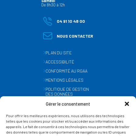
Samedi
De 8h30 à 12h
04 91 10 48 00
NOUS CONTACTER
PLAN DU SITE
ACCESSIBILITÉ
CONFORMITÉ AU RGAA
MENTIONS LÉGALES
POLITIQUE DE GESTION
DES DONNÉES
PERSONNELLES
Gérer le consentement
MÉTÉO
Pour offrir les meilleures expériences, nous utilisons des technologies
GESTION DES COOKIES
telles que les cookies pour stocker et/ou accéder aux informations des
appareils. Le fait de consentir à ces technologies nous permettra de traiter
des données telles que le comportement de navigation ou les ID uniques
SUIVEZ-NOUS