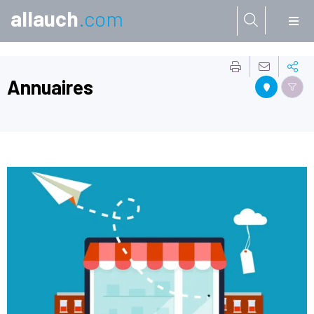
allauch
.com
Aller à:
Annuaires