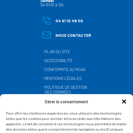
Samedi
De 8h30 à 12h
04 91 10 48 00
NOUS CONTACTER
PLAN DU SITE
ACCESSIBILITÉ
CONFORMITÉ AU RGAA
MENTIONS LÉGALES
POLITIQUE DE GESTION
DES DONNÉES
PERSONNELLES
Gérer le consentement
MÉTÉO
Pour offrir les meilleures expériences, nous utilisons des technologies
GESTION DES COOKIES
telles que les cookies pour stocker et/ou accéder aux informations des
appareils. Le fait de consentir à ces technologies nous permettra de traiter
des données telles que le comportement de navigation ou les ID uniques
SUIVEZ-NOUS