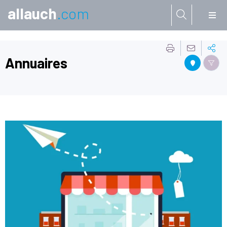
allauch
.com
Aller à:
Annuaires