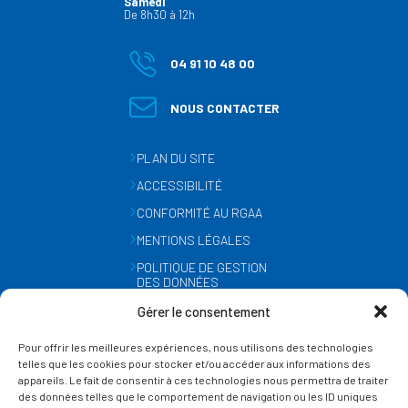
Samedi
De 8h30 à 12h
04 91 10 48 00
NOUS CONTACTER
PLAN DU SITE
ACCESSIBILITÉ
CONFORMITÉ AU RGAA
MENTIONS LÉGALES
POLITIQUE DE GESTION
DES DONNÉES
PERSONNELLES
Gérer le consentement
MÉTÉO
Pour offrir les meilleures expériences, nous utilisons des technologies
GESTION DES COOKIES
telles que les cookies pour stocker et/ou accéder aux informations des
appareils. Le fait de consentir à ces technologies nous permettra de traiter
des données telles que le comportement de navigation ou les ID uniques
SUIVEZ-NOUS