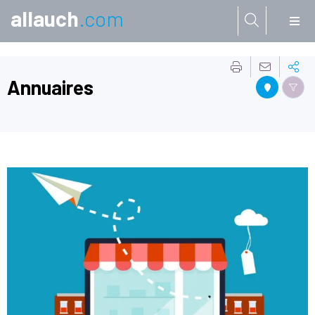
allauch
.com
Aller à:
Annuaires