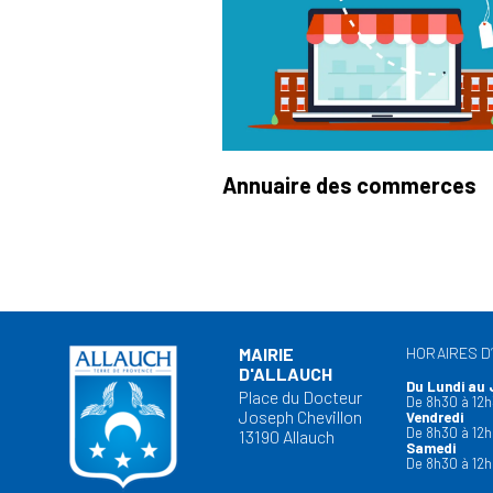
Annuaire des commerces
MAIRIE
HORAIRES D
D'ALLAUCH
Du Lundi au 
Place du Docteur
De 8h30 à 12h
Joseph Chevillon
Vendredi
De 8h30 à 12h
13190 Allauch
Samedi
De 8h30 à 12h