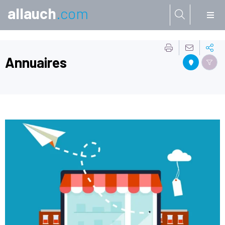
allauch
.com
Aller à:
Annuaires