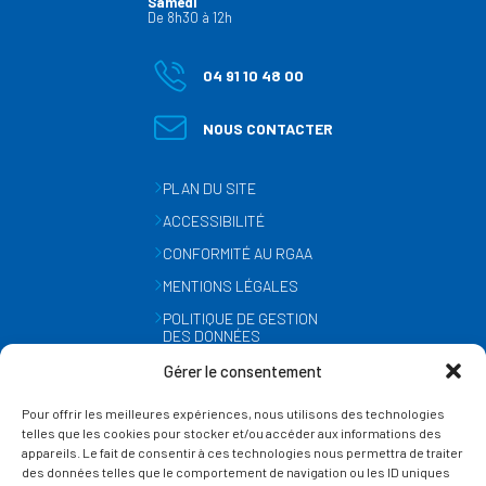
Samedi
De 8h30 à 12h
04 91 10 48 00
NOUS CONTACTER
PLAN DU SITE
ACCESSIBILITÉ
CONFORMITÉ AU RGAA
MENTIONS LÉGALES
POLITIQUE DE GESTION
DES DONNÉES
PERSONNELLES
Gérer le consentement
MÉTÉO
Pour offrir les meilleures expériences, nous utilisons des technologies
GESTION DES COOKIES
telles que les cookies pour stocker et/ou accéder aux informations des
appareils. Le fait de consentir à ces technologies nous permettra de traiter
des données telles que le comportement de navigation ou les ID uniques
SUIVEZ-NOUS