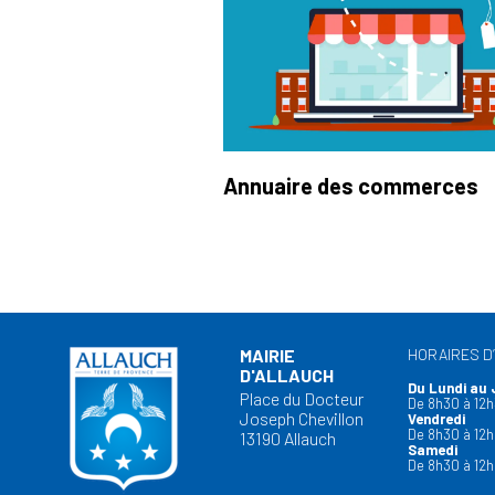
Annuaire des commerces
MAIRIE
HORAIRES D
D'ALLAUCH
Du Lundi au 
Place du Docteur
De 8h30 à 12h
Joseph Chevillon
Vendredi
De 8h30 à 12h
13190 Allauch
Samedi
De 8h30 à 12h