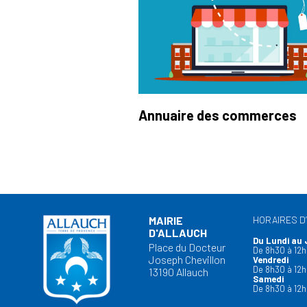
Annuaire des commerces
MAIRIE
HORAIRES D
D'ALLAUCH
Du Lundi au 
Place du Docteur
De 8h30 à 12h
Joseph Chevillon
Vendredi
De 8h30 à 12h
13190 Allauch
Samedi
De 8h30 à 12h