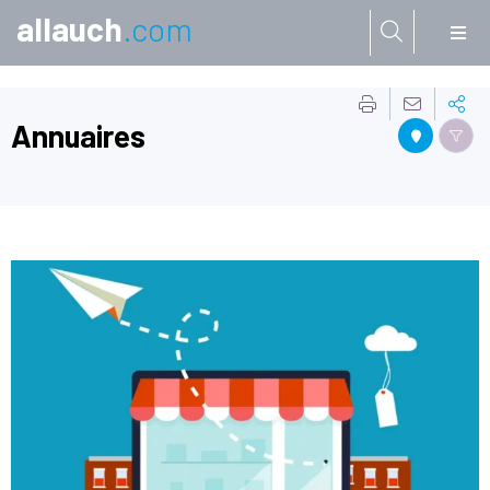
allauch
.com
Aller à:
Annuaires