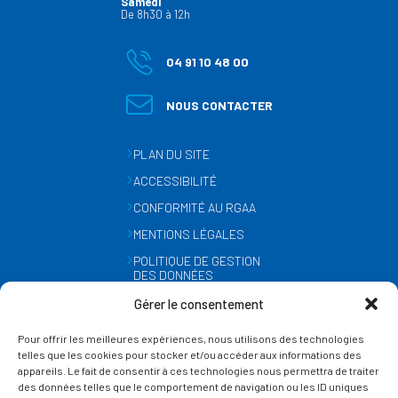
Samedi
De 8h30 à 12h
04 91 10 48 00
NOUS CONTACTER
PLAN DU SITE
ACCESSIBILITÉ
CONFORMITÉ AU RGAA
MENTIONS LÉGALES
POLITIQUE DE GESTION
DES DONNÉES
PERSONNELLES
Gérer le consentement
MÉTÉO
Pour offrir les meilleures expériences, nous utilisons des technologies
GESTION DES COOKIES
telles que les cookies pour stocker et/ou accéder aux informations des
appareils. Le fait de consentir à ces technologies nous permettra de traiter
des données telles que le comportement de navigation ou les ID uniques
SUIVEZ-NOUS